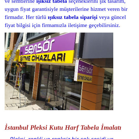
ve semtlerine
ışıksız tabela
seçeneklerini şık tasarım,
uygun fiyat garantisiyle müşterilerine hizmet veren bir
firmadır. Her türlü
ışıksız tabela siparişi
veya güncel
fiyat bilgisi için firmamızla iletişime geçebilirsiniz.
İstanbul Pleksi Kutu Harf Tabela İmalatı