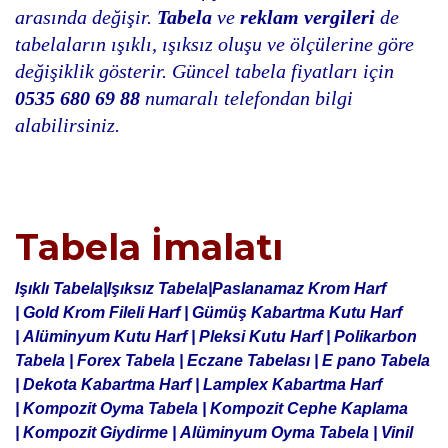
arasında değişir.
Tabela
ve
reklam vergileri
de
tabelaların ışıklı, ışıksız oluşu ve ölçülerine göre
değişiklik gösterir. Güncel tabela fiyatları için
0535 680 69 88
numaralı telefondan bilgi
alabilirsiniz.
Tabela İmalatı
Işıklı Tabela|
Işıksız Tabela|
Paslanamaz Krom Harf
|
Gold Krom Fileli Harf |
Gümüş Kabartma Kutu Harf
|
Alüminyum Kutu Harf |
Pleksi Kutu Harf |
Polikarbon
Tabela |
Forex Tabela |
Eczane Tabelası |
E pano Tabela
|
Dekota Kabartma Harf |
Lamplex Kabartma Harf
|
Kompozit Oyma Tabela |
Kompozit Cephe Kaplama
|
Kompozit Giydirme |
Alüminyum Oyma Tabela |
Vinil