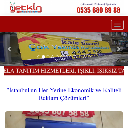
Togg
navi
Önceki
Son
ZMETLERİ, IŞIKLI, IŞIKSIZ TABELA ÜRETİM ME
"İstanbul'un Her Yerine Ekonomik ve Kaliteli
Reklam Çözümleri"