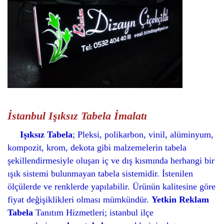
İstanbul Işıksız Tabela İmalatı
Işıksız Tabela
; Pleksi, polikarbon, vinil, alüminyum,
kompozit, krom, dekota gibi malzemelerin tabela
şekillendirmesiyle oluşan iç ve dış kısmında herhangi bir
ışık sistemi bulunmayan tabela sistemidir. İstenilen
ölçülerde ve renklerde yapılabilir. Ürünün kalitesine göre
fiyat değişiklikleri olması mümkündür.
Yetkin Reklam
Tabela
Tanıtım Hizmetleri; istanbul ilçe