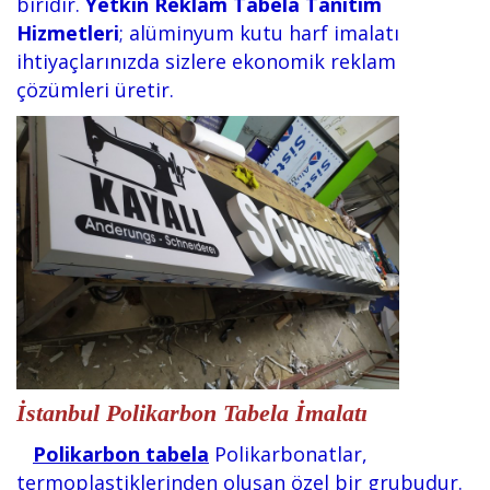
biridir.
Yetkin Reklam Tabela Tanıtım
Hizmetleri
; alüminyum kutu harf imalatı
ihtiyaçlarınızda sizlere ekonomik reklam
çözümleri üretir.
İstanbul Polikarbon Tabela İmalatı
Polikarbon tabela
Polikarbonatlar,
termoplastiklerinden oluşan özel bir grubudur.