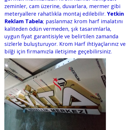
zeminler, cam üzerine, duvarlara, mermer gibi
meteryallere rahatlıkla montaj edilebilir.
Yetkin
Reklam Tabela
; paslanmaz krom harf imalatını
kaliteden ödün vermeden, şık tasarımlarla,
uygun fiyat garantisiyle ve belirtilen zamanda
sizlerle buluşturuyor. Krom Harf ihtiyaçlarınız ve
bilği için firmamızla iletişime geçebilirsiniz.