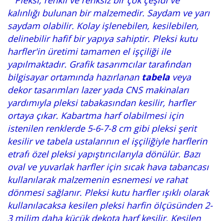
Pleksi, renkli ve renksiz bir çok çeşidi ve
kalınlığı bulunan bir malzemedir. Saydam ve yarı
saydam olabilir. Kolay işlenebilen, kesilebilen,
delinebilir hafif bir yapıya sahiptir. Pleksi kutu
harfler'in üretimi tamamen el işçiliği ile
yapılmaktadır. Grafik tasarımcılar tarafından
bilgisayar ortamında hazırlanan
tabela
veya
dekor tasarımları lazer yada CNS makinaları
yardımıyla pleksi tabakasından kesilir, harfler
ortaya çıkar. Kabartma harf olabilmesi için
istenilen renklerde 5-6-7-8 cm gibi pleksi şerit
kesilir ve tabela ustalarının el işçiliğiyle harflerin
etrafı özel pleksi yapıştırıcılarıyla dönülür. Bazı
oval ve yuvarlak harfler için sıcak hava tabancası
kullanılarak malzemenin esnemesi ve rahat
dönmesi sağlanır. Pleksi kutu harfler ışıklı olarak
kullanılacaksa kesilen pleksi harfin ölçüsünden 2-
3 milim daha küçük dekota harf kesilir. Kesilen