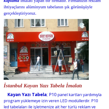
kaplama
imalatı yapan bir firmadır. Firmanızın reklam
ihtiyaçlarını alüminyum tabelanın şık görünüşüyle
gerçekleştiriyoruz.
İstanbul Kayan Yazı Tabela İmalatı
Kayan Yazı Tabela
; P10
panel kartları yardımıyla
program yüklemeye izin veren LED
modüllerdir. P10
led
tabelaları ile işletmenize ait her türlü reklam ve