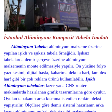
İstanbul Alüminyum Kompozit Tabela İmalatı
Alüminyum Tabela
; alüminyum malzeme üzerine
yapılan ışıklı ve ışıksız tabela örneğidir. Işıksız
tabelalarda demir çerçeve üzerine alüminyum
malzemenin monte edilmesiyle yapılır. Ön yüzüne folyo
yazı kesimi, dijital baskı, kabartma dekota harf, lamplex
harf gibi bir çok reklam ürünü kullanılabilir.
Işıklı
Alüminyum tabelalar
; lazer yada CNS router
makinalarda hazırlanan grafik tasarımlarına göre oyulur.
Oyulan tabakanın arka kısmına istenilen renkte pleksi
yapıştırılır. Ölçülere göre demir sistemi hazırlanır, arka
kısmı alüminyum gofraj, dekota gibi malzemelerle