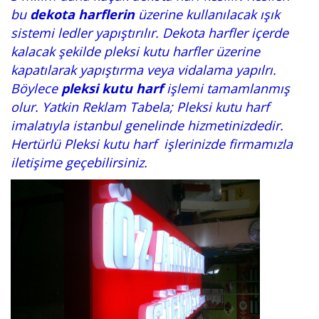
bu
dekota harflerin
üzerine kullanılacak ışık
sistemi ledler yapıştırılır. Dekota harfler içerde
kalacak şekilde pleksi kutu harfler üzerine
kapatılarak yapıştırma veya vidalama yapılrı.
Böylece
pleksi kutu harf
işlemi tamamlanmış
olur. Yatkin Reklam Tabela; Pleksi kutu harf
imalatıyla istanbul genelinde hizmetinizdedir.
Hertürlü Pleksi kutu harf işlerinizde firmamızla
iletişime geçebilirsiniz.