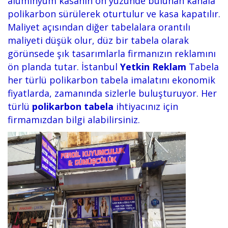
alüminyum kasanın ön yüzünde bulunan kanala
polikarbon sürülerek oturtulur ve kasa kapatılır.
Maliyet açısından diğer tabelalara orantılı
maliyeti düşük olur, düz bir tabela olarak
görünsede şık tasarımlarla firmanızın reklamını
ön planda tutar. İstanbul
Yetkin Reklam
Tabela
her türlü polikarbon tabela imalatını ekonomik
fiyatlarda, zamanında sizlerle buluşturuyor. Her
türlü
polikarbon tabela
ihtiyacınız için
firmamızdan bilgi alabilirsiniz.