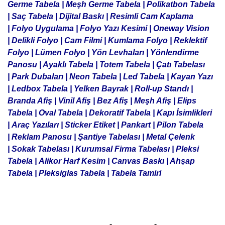
Germe Tabela |
Meşh Germe Tabela |
Polikatbon Tabela
|
Saç Tabela |
Dijital Baskı |
Resimli Cam Kaplama
|
Folyo Uygulama |
Folyo Yazı Kesimi |
Oneway Vision
|
Delikli Folyo |
Cam Filmi |
Kumlama Folyo |
Reklektif
Folyo
| Lümen Folyo
| Yön Levhaları
|
Yönlendirme
Panosu
| Ayaklı Tabela | T
otem Tabela |
Çatı Tabelası
|
Park Dubaları |
Neon Tabela |
Led Tabela |
Kayan Yazı
|
Ledbox Tabela |
Yelken Bayrak |
Roll-up Standı
|
Branda Afiş |
Vinil Afiş |
Bez Afiş |
Meşh Afiş |
Elips
Tabela |
Oval Tabela |
Dekoratif Tabela |
Kapı İsimlikleri
|
Araç Yazıları |
Sticker Etiket |
Pankart |
Pilon Tabela
|
Reklam Panosu |
Şantiye Tabelası |
Metal Çelenk
|
Sokak Tabelası |
Kurumsal Firma Tabelası |
Pleksi
Tabela |
Alikor Harf Kesim |
Canvas Baskı | Ahşap
Tabela | Pleksiglas Tabela |
Tabela Tamiri