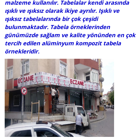
malzeme kullanılır. Tabelalar kendi arasında
ışıklı ve ışıksız olarak ikiye ayrılır. Işıklı ve
ışıksız tabelalarında bir çok çeşidi
bulunmaktadır. Tabela örneklerinden
günümüzde sağlam ve kalite yönünden en çok
tercih edilen alüminyum kompozit tabela
örnekleridir.