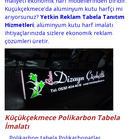
maliyeti ekonomik harf modellerinden biridir.
Küçükçekmece'da alüminyum kutu harfçi mi
arıyorsunuz?
Yetkin Reklam Tabela Tanıtım
Hizmetleri
; alüminyum kutu harf imalatı
ihtiyaçlarınızda sizlere ekonomik reklam
çözümleri üretir.
Küçükçekmece Polikarbon Tabela
İmalatı
Polikarbon tabela Polikarbonatlar,