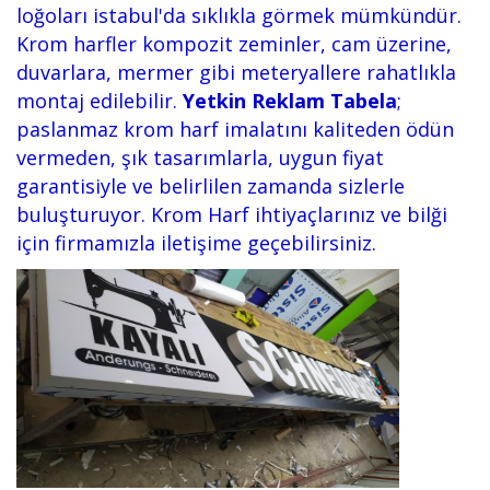
loğoları istabul'da sıklıkla görmek mümkündür.
Krom harfler kompozit zeminler, cam üzerine,
duvarlara, mermer gibi meteryallere rahatlıkla
montaj edilebilir.
Yetkin Reklam Tabela
;
paslanmaz krom harf imalatını kaliteden ödün
vermeden, şık tasarımlarla, uygun fiyat
garantisiyle ve belirlilen zamanda sizlerle
buluşturuyor. Krom Harf ihtiyaçlarınız ve bilği
için firmamızla iletişime geçebilirsiniz.