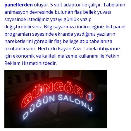
panellerden
oluşur. 5 volt adaptör ile çalışır. Tabelanın
animasyon devresinde bulunan flaş bellek yuvası
sayesinde istediğiniz yazıyı günlük yazıp
değiştirebilirsiniz. Bilgisayarınıza indireceğiniz led panel
programları sayesinde ekranda yazdığınız yazıların
hareketlerini görebilir flaş belleğe atıp tabelanıza
okutabilirsiniz. Hertürlü Kayan Yazı Tabela ihtiyacınız
için ekonomik ve kaliteli malzeme kullanımı ile Yetkin
Reklam Hizmetinizdedir.