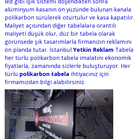
led gibi ışık sistemi döşendikten sonra
alüminyum kasanın ön yüzünde bulunan kanala
polikarbon sürülerek oturtulur ve kasa kapatılır.
Maliyet açısından diğer tabelalara orantılı
maliyeti düşük olur, düz bir tabela olarak
görünsede şık tasarımlarla firmanızın reklamını
ön planda tutar. İstanbul
Yetkin Reklam
Tabela
her türlü polikarbon tabela imalatını ekonomik
fiyatlarla, zamanında sizlerle buluşturuyor. Her
türlü
polikarbon tabela
ihtiyacınız için
firmamızdan bilgi alabilirsiniz.