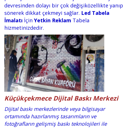
devresinden dolayı bir çok değişiközellikte yanıp
sönerek dikkat çekmeyi sağlar.
Led Tabela
İmalatı
İçin
Yetkin Reklam
Tabela
hizmetinizdedir.
Küçükçekmece Dijital Baskı Merkezi
Dijital baskı merkezlerinde veya bilgisayar
ortamında hazırlanmış tasarımların ve
fotoğrafların gelişmiş baskı teknolojileri ile