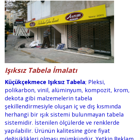
Işıksız Tabela İmalatı
Küçükçekmece Işıksız Tabela
; Pleksi,
polikarbon, vinil, alüminyum, kompozit, krom,
dekota gibi malzemelerin tabela
şekillendirmesiyle oluşan iç ve dış kısmında
herhangi bir ışık sistemi bulunmayan tabela
sistemidir. İstenilen ölçülerde ve renklerde
yapılabilir. Ürünün kalitesine göre fiyat
değişiklikleri olması mümkündür. Yetkin Reklam