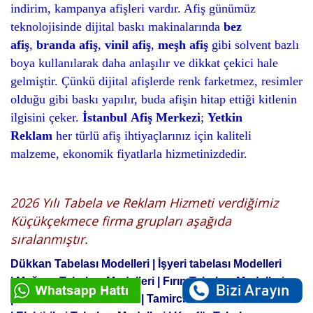
indirim, kampanya afişleri vardır. Afiş günümüz
teknolojisinde dijital baskı makinalarında
bez
afiş
,
branda afiş
,
vinil afiş
,
meşh afiş
gibi solvent bazlı
boya kullanılarak daha anlaşılır ve dikkat çekici hale
gelmiştir. Çünkü dijital afişlerde renk farketmez, resimler
olduğu gibi baskı yapılır, buda afişin hitap ettiği kitlenin
ilgisini çeker.
İstanbul
Afiş Merkezi
;
Yetkin
Reklam
her türlü afiş ihtiyaçlarınız için kaliteli
malzeme, ekonomik fiyatlarla hizmetinizdedir.
2026 Yılı Tabela ve Reklam Hizmeti verdiğimiz
Küçükçekmece firma grupları aşağıda
sıralanmıştır.
Dükkan Tabelası Modelleri |
İşyeri tabelası Modelleri
|
Mağaza Tabelası Modelleri |
Fırın Tabelası Modelleri
|
AVM Tabelası Modelleri |
Tamirci Tabelası Modelleri