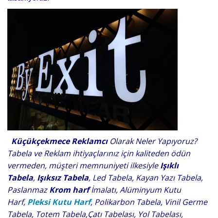
Küçükçekmece Reklamcı
Olarak Neler Yapıyoruz?
Tabela ve Reklam ihtiyaçlarınız için kaliteden ödün
vermeden, müşteri memnuniyeti ilkesiyle
Işıklı
Tabela
,
Işıksız Tabela
, Led Tabela, Kayan Yazı Tabela,
Paslanmaz
Krom harf
İmalatı, Alüminyum Kutu
Harf,
Pleksi Kutu Harf
, Polikarbon Tabela, Vinil Germe
Tabela, Totem Tabela,Çatı Tabelası, Yol Tabelası,