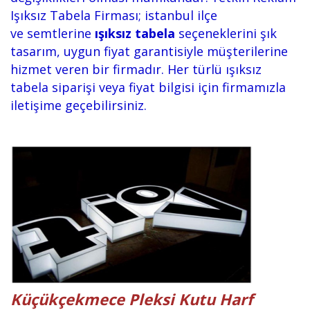
Işıksız Tabela Firması; istanbul ilçe
ve semtlerine
ışıksız tabela
seçeneklerini şık
tasarım, uygun fiyat garantisiyle müşterilerine
hizmet veren bir firmadır. Her türlü ışıksız
tabela siparişi veya fiyat bilgisi için firmamızla
iletişime geçebilirsiniz.
Küçükçekmece Pleksi Kutu Harf