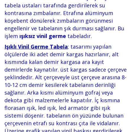
tabela ustaları tarafında gerdirilerek su
kontrasına zımbalanır. Etrafına alüminyum
köşebent dönülerek zımbaların görünmesi
engellenir ve tabelanın şık durması sağlanır. Bu
işlem
ışıksız vinil germe
tabeladır.
Işıklı Vinil Germe Tabela
;
tasarımı yapılan
ölçülerde iki adet demir kargas hazırlanır, alt
kısmında kalan demir kargasa ara kayıt
demirlerde kaynatılır. üst kargas sadece çerçeve
şeklindedir. Alt çerçeveyle üst çerçeve arasına 8-
10-12 cm demir kesilerek tabelanın derinliği
sağlanır. Arka kısmı alüminyum gofraj veya
dekota gibi malzemelerle kapatılır. İç kısmına
florasan ışık, led ışık, led armatör gibi ışık
sistemi döşenir. tabelanın ön yüzünde bulunan
çerçevenin etrafı su kontrası çıta ile vidalanır.
Üzerine grafik yapılan vinil baskısı gerdirilerek