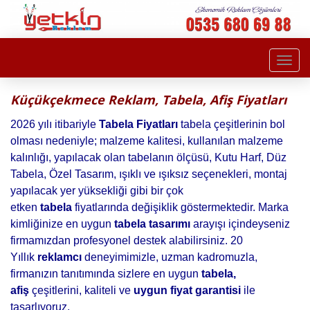
Togg
navi
Küçükçekmece Reklam, Tabela, Afiş Fiyatları
2026 yılı itibariyle
Tabela Fiyatları
tabela çeşitlerinin bol
olması nedeniyle; malzeme kalitesi, kullanılan malzeme
kalınlığı, yapılacak olan tabelanın ölçüsü, Kutu Harf, Düz
Tabela, Özel Tasarım, ışıklı ve ışıksız seçenekleri, montaj
yapılacak yer yüksekliği gibi bir çok
etken
tabela
fiyatlarında değişiklik göstermektedir. Marka
kimliğinize en uygun
tabela tasarımı
arayışı içindeyseniz
firmamızdan profesyonel destek alabilirsiniz. 20
Yıllık
reklamcı
deneyimimizle, uzman kadromuzla,
firmanızın tanıtımında sizlere en uygun
tabela,
afiş
çeşitlerini, kaliteli ve
uygun fiyat garantisi
ile
tasarlıyoruz.