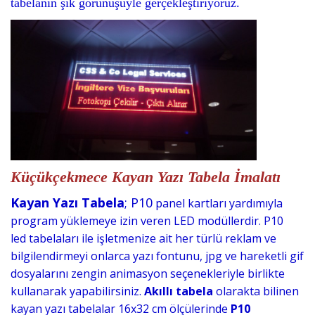
tabelanın şık görünüşüyle gerçekleştiriyoruz.
Küçükçekmece Kayan Yazı Tabela İmalatı
Kayan Yazı Tabela
; P10
panel kartları yardımıyla
program yüklemeye izin veren LED
modüllerdir. P10
led
tabelaları ile işletmenize ait her türlü reklam ve
bilgilendirmeyi onlarca yazı fontunu, jpg ve hareketli gif
dosyalarını zengin animasyon seçenekleriyle birlikte
kullanarak yapabilirsiniz.
Akıllı tabela
olarakta bilinen
kayan yazı tabelalar 16x32 cm ölçülerinde
P10