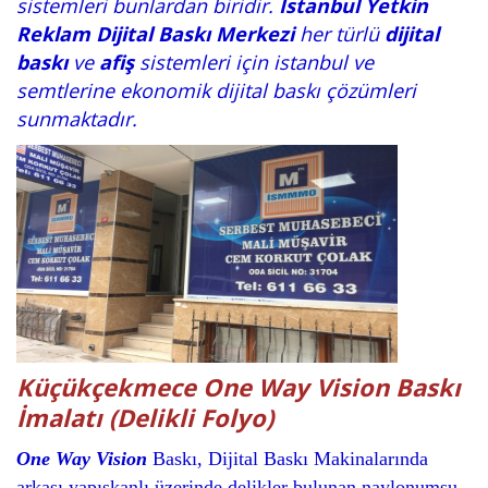
sistemleri bunlardan biridir.
İstanbul Yetkin
Reklam
Dijital Baskı Merkezi
her türlü
dijital
baskı
ve
afiş
sistemleri için istanbul ve
semtlerine ekonomik dijital baskı çözümleri
sunmaktadır.
Küçükçekmece One Way Vision Baskı
İmalatı (Delikli Folyo)
One Way Vision
Baskı, Dijital Baskı Makinalarında
arkası yapışkanlı üzerinde delikler bulunan naylonumsu