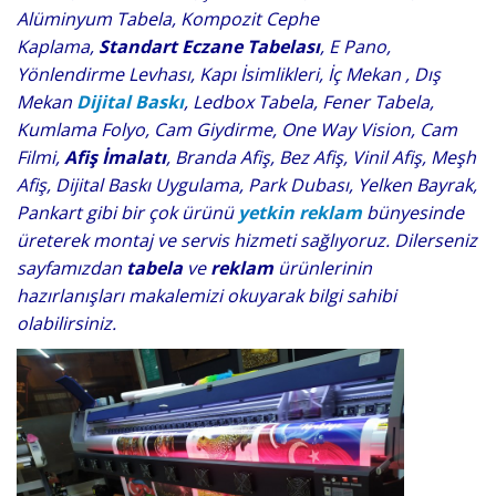
Alüminyum Tabela, Kompozit Cephe
Kaplama,
Standart Eczane Tabelası
, E Pano,
Yönlendirme Levhası, Kapı İsimlikleri, İç Mekan , Dış
Mekan
Dijital Baskı
, Ledbox Tabela, Fener Tabela,
Kumlama Folyo, Cam Giydirme, One Way Vision, Cam
Filmi,
Afiş İmalatı
, Branda Afiş, Bez Afiş, Vinil Afiş, Meşh
Afiş, Dijital Baskı Uygulama, Park Dubası, Yelken Bayrak,
Pankart gibi bir çok ürünü
yetkin reklam
bünyesinde
üreterek montaj ve servis hizmeti sağlıyoruz. Dilerseniz
sayfamızdan
tabela
ve
reklam
ürünlerinin
hazırlanışları makalemizi okuyarak bilgi sahibi
olabilirsiniz.