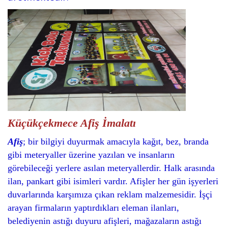
Küçükçekmece Afiş İmalatı
Afiş
; bir bilgiyi duyurmak amacıyla kağıt, bez, branda
gibi meteryaller üzerine yazılan ve insanların
görebileceği yerlere asılan meteryallerdir. Halk arasında
ilan, pankart gibi isimleri vardır. Afişler her gün işyerleri
duvarlarında karşımıza çıkan reklam malzemesidir. İşçi
arayan firmaların yaptırdıkları eleman ilanları,
belediyenin astığı duyuru afişleri, mağazaların astığı