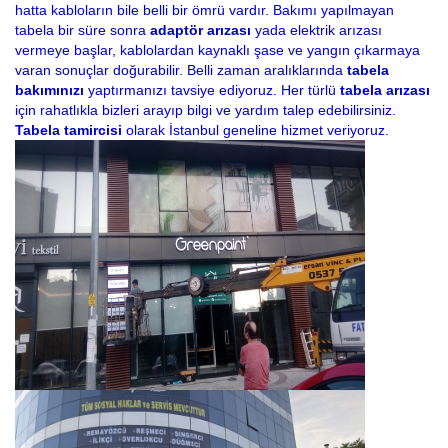
hatta kabloların bile belli bir ömrü vardır. Bakımı yapılmayan
tabela bir süre sonra
adaptör arızası
yada elektrik arızası
vermeye başlar, kablolardan kaynaklı şase ve yangın çıkarmaya
varan sonuçlar doğurabilir. Belli zaman aralıklarında
tabela
bakımınızı
yaptırmanızı tavsiye ediyoruz. Her türlü
tabela arızası
için rahatlıkla bizleri arayıp bilgi ve yardım talep edebilirsiniz.
Tabela tamircisi
olarak İstanbul geneline hizmet veriyoruz.