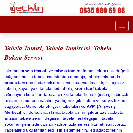
Togg
navi
Tabela Tamiri, Tabela Tamircisi, Tabela
Bakım Servisi
İstanbul
tabela imalatı
ve
tabela tamirci
firması olarak siz değerli
müşterilerimize tabela imalatından montaja, tabela bakımından
tabela
tamirine kadar reklam hizmeti sunmaktayız. Işıklı, ışıksız
tabela, kayan yazı tabela, led tabela,
krom harf tabela
,
alüminyum kutu harf tabela, pleksi tabela, firma loğosu gibi bir çok
reklam ürününün imalatını yaptığımız gibi bakım ve servis hizmeti
sağlıyoruz. Genel olarak işyeri tabelaları ve
AVM (Alışveriş
Merkezi)
içinde bulunan firma tabelalarının
ışık arızası
, adaptör
arızası, tabela zemin değişimi, tabela harf değişimi, tabela
sökümü işlerinizde uzman kadromuzla
servis
hizmeti sunuyoruz.
Tabelalar da kullanılan
led ışık
sistemlerinin, led adaptörlerinin