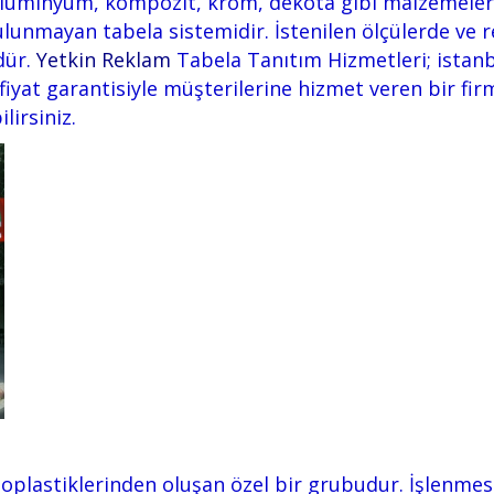
l, alüminyum, kompozit, krom, dekota gibi malzemeleri
ulunmayan tabela sistemidir. İstenilen ölçülerde ve r
dür.
Yetkin Reklam
Tabela Tanıtım Hizmetleri; istanb
iyat garantisiyle müşterilerine hizmet veren bir firma
ilirsiniz.
plastiklerinden oluşan özel bir grubudur. İşlenmesi, 