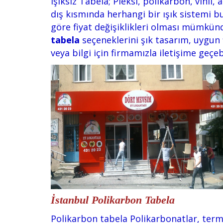
Işıksız Tabela; Pleksi, polikarbon, vini
dış kısmında herhangi bir ışık sistemi b
göre fiyat değişiklikleri olması mümkün
tabela
seçeneklerini şık tasarım, uygun f
veya bilgi için firmamızla iletişime geçeb
İstanbul Polikarbon Tabela
Polikarbon tabela Polikarbonatlar, termo