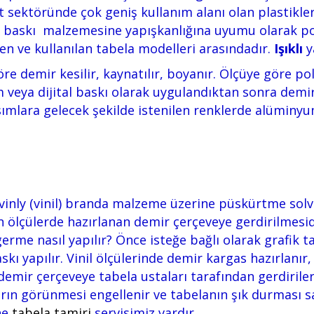
t sektöründe çok geniş kullanım alanı olan plastikle
in baskı malzemesine yapışkanlığına uyumu olarak p
len ve kullanılan tabela modelleri arasındadır.
Işıklı
y
re demir kesilir, kaynatılır, boyanır. Ölçüye göre po
m veya dijital baskı olarak uygulandıktan sonra demi
ımlara gelecek şekilde istenilen renklerde alüminy
 vinly (vinil) branda malzeme üzerine püskürtme solve
 ölçülerde hazırlanan demir çerçeveye gerdirilmesidir. 
germe nasıl yapılır? Önce isteğe bağlı olarak grafik ta
skı yapılır. Vinil ölçülerinde demir kargas hazırlanır
 demir çerçeveye tabela ustaları tarafından gerdirile
n görünmesi engellenir ve tabelanın şık durması sa
ne
tabela tamiri
servisimiz vardır.