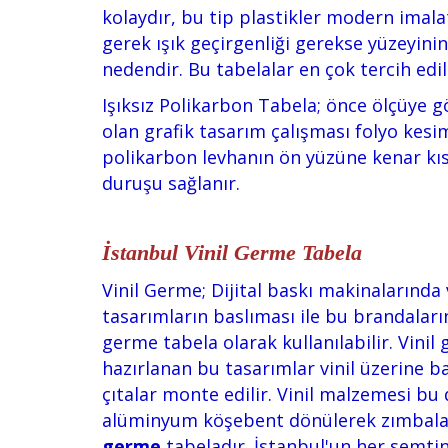
kolaydır, bu tip plastikler modern imala
gerek ışık geçirgenliği gerekse yüzeyin
nedendir. Bu tabelalar en çok tercih edi
Işıksız Polikarbon Tabela; önce ölçüye gö
olan grafik tasarım çalışması folyo kesi
polikarbon levhanın ön yüzüne kenar kıs
duruşu sağlanır.
İstanbul Vinil Germe Tabela
Vinil Germe; Dijital baskı makinalarında
tasarımların baslıması ile bu brandaların
germe tabela olarak kullanılabilir. Vinil 
hazırlanan bu tasarımlar vinil üzerine ba
çıtalar monte edilir. Vinil malzemesi bu
alüminyum köşebent dönülerek zımbaları
germe
tabeladır. İstanbul'un her semti