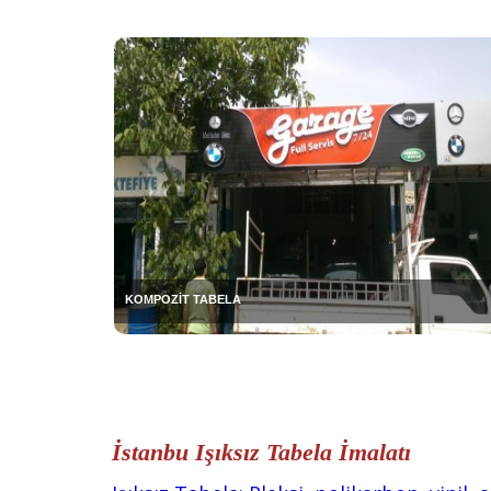
KOMPOZİT TABELA
İstanbu Işıksız Tabela İmalatı