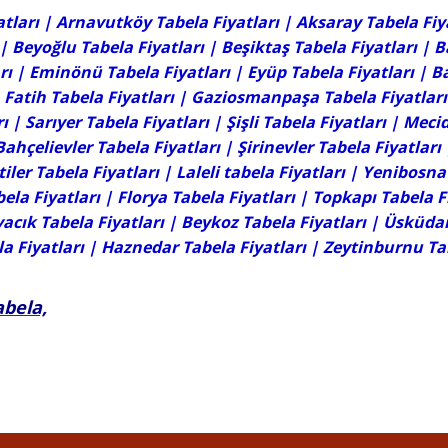
tları |
Arnavutköy Tabela Fiyatları
|
Aksaray Tabela Fiy
|
Beyoğlu Tabela Fiyatları
|
Beşiktaş Tabela Fiyatları
|
B
rı
|
Eminönü Tabela Fiyatları
|
Eyüp Tabela Fiyatları
|
B
|
Fatih Tabela Fiyatları
|
Gaziosmanpaşa Tabela Fiyatları
rı
|
Sarıyer Tabela Fiyatları
|
Şişli Tabela Fiyatları
|
Mecid
Bahçelievler Tabela Fiyatları
|
Şirinevler Tabela Fiyatları
tiler Tabela Fiyatları | Laleli tabela Fiyatları |
Yenibosna 
bela Fiyatları
|
Florya Tabela Fiyatları
| Topkapı Tabela F
acık Tabela Fiyatları | Beykoz Tabela Fiyatları | Üsküdar
a Fiyatları | Haznedar Tabela Fiyatları |
Zeytinburnu Tab
abela,