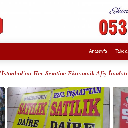
Anasayfa
Tabel
"İstanbul'un Her Semtine Ekonomik Afiş İmalatı