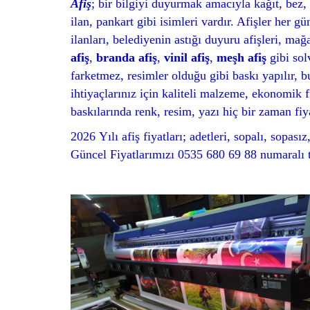
Afiş
; bir bilgiyi duyurmak amacıyla kağıt, bez, 
ilan, pankart gibi isimleri vardır. Afişler her 
ilanları, belediyenin astığı duyuru afişleri, ma
afiş
,
branda afiş
,
vinil afiş
,
meşh afiş
gibi sol
farketmez, resimler olduğu gibi baskı yapılır, bud
ihtiyaçlarınız için kaliteli malzeme, ekonomik f
baskılarında renk, resim, yazı hiç bir zaman fiya
2026 Yılı afiş fiyatları; adetleri, sopalı, sopas
Güncel Fiyatlarımızı 0535 680 69 88 numaralı t