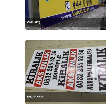
VİNİL AFİŞ
EMLAK AFİŞİ