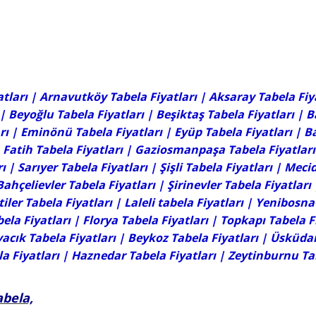
tları |
Arnavutköy Tabela Fiyatları
|
Aksaray Tabela Fiy
|
Beyoğlu Tabela Fiyatları
|
Beşiktaş Tabela Fiyatları
|
B
rı
|
Eminönü Tabela Fiyatları
|
Eyüp Tabela Fiyatları
|
B
|
Fatih Tabela Fiyatları
|
Gaziosmanpaşa Tabela Fiyatları
rı
|
Sarıyer Tabela Fiyatları
|
Şişli Tabela Fiyatları
|
Mecid
Bahçelievler Tabela Fiyatları
|
Şirinevler Tabela Fiyatları
tiler Tabela Fiyatları | Laleli tabela Fiyatları |
Yenibosna 
bela Fiyatları
|
Florya Tabela Fiyatları
| Topkapı Tabela F
acık Tabela Fiyatları | Beykoz Tabela Fiyatları | Üsküdar
a Fiyatları | Haznedar Tabela Fiyatları |
Zeytinburnu Tab
abela,