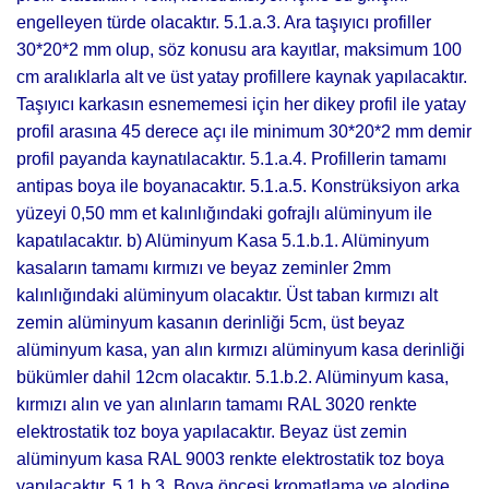
engelleyen türde olacaktır. 5.1.a.3. Ara taşıyıcı profiller
30*20*2 mm olup, söz konusu ara kayıtlar, maksimum 100
cm aralıklarla alt ve üst yatay profillere kaynak yapılacaktır.
Taşıyıcı karkasın esnememesi için her dikey profil ile yatay
profil arasına 45 derece açı ile minimum 30*20*2 mm demir
profil payanda kaynatılacaktır. 5.1.a.4. Profillerin tamamı
antipas boya ile boyanacaktır. 5.1.a.5. Konstrüksiyon arka
yüzeyi 0,50 mm et kalınlığındaki gofrajlı alüminyum ile
kapatılacaktır. b) Alüminyum Kasa 5.1.b.1. Alüminyum
kasaların tamamı kırmızı ve beyaz zeminler 2mm
kalınlığındaki alüminyum olacaktır. Üst taban kırmızı alt
zemin alüminyum kasanın derinliği 5cm, üst beyaz
alüminyum kasa, yan alın kırmızı alüminyum kasa derinliği
bükümler dahil 12cm olacaktır. 5.1.b.2. Alüminyum kasa,
kırmızı alın ve yan alınların tamamı RAL 3020 renkte
elektrostatik toz boya yapılacaktır. Beyaz üst zemin
alüminyum kasa RAL 9003 renkte elektrostatik toz boya
yapılacaktır. 5.1.b.3. Boya öncesi kromatlama ve alodine