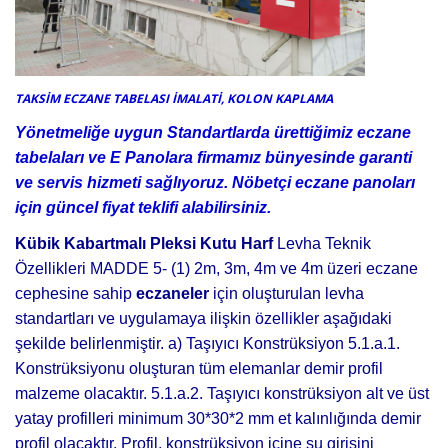
TAKSİM ECZANE TABELASI İMALATİ, KOLON KAPLAMA
Yönetmeliğe uygun Standartlarda ürettiğimiz eczane
tabelaları ve E Panolara firmamız bünyesinde garanti
ve servis hizmeti sağlıyoruz. Nöbetçi eczane panoları
için güncel fiyat teklifi alabilirsiniz.
Kübik Kabartmalı Pleksi Kutu Harf
Levha Teknik
Özellikleri MADDE 5- (1) 2m, 3m, 4m ve 4m üzeri eczane
cephesine sahip
eczaneler
için oluşturulan levha
standartları ve uygulamaya ilişkin özellikler aşağıdaki
şekilde belirlenmiştir. a) Taşıyıcı Konstrüksiyon 5.1.a.1.
Konstrüksiyonu oluşturan tüm elemanlar demir profil
malzeme olacaktır. 5.1.a.2. Taşıyıcı konstrüksiyon alt ve üst
yatay profilleri minimum 30*30*2 mm et kalınlığında demir
profil olacaktır. Profil, konstrüksiyon içine su girişini