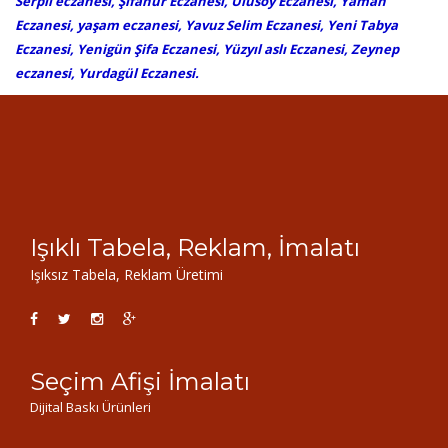
Serpil eczanesi, Şifanur Eczanesi, Ulusoy Eczanesi, Yaman
Eczanesi, yaşam eczanesi, Yavuz Selim Eczanesi, Yeni Tabya
Eczanesi, Yenigün Şifa Eczanesi, Yüzyıl aslı Eczanesi, Zeynep
eczanesi, Yurdagül Eczanesi.
Işıklı Tabela, Reklam, İmalatı
Işıksız Tabela, Reklam Üretimi
Seçim Afişi İmalatı
Dijital Baskı Ürünleri