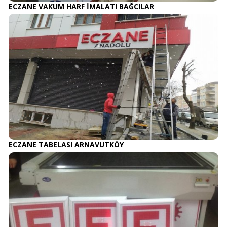
ECZANE VAKUM HARF İMALATI BAĞCILAR
ECZANE TABELASI ARNAVUTKÖY